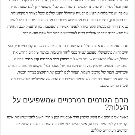
אמין ובעל ניסיון היא המפתח להצלחת הפרויקט. קבלן מקצועי ייתן לכם הצעת מחיר
שקופה, יעמוד בלוחות הזמנים ויבטיח שהחלל הקטן שלכם ינוצל בצורה המקסימלית.
עם תכנון נכון, בחירת חומרים חכמה וביצוע איכותי ברמה הגבוהה ביותר, תוכלו להפוך
גם את חדר האמבטיה הקטן ביותר לפנינה אמיתית ומעוצבת, כזו שתעניק לכם תחושה
של ספא פרטי ויוקרתי אצלכם בבית לאורך שנים רבות של שקט והנאה רבה.
חדר האמבטיה הוא אחד החללים החשובים ביותר בבית. גם כשהוא קטן במידותיו, הוא
חייב להיות פונקציונלי, מעוצב ועמיד בפני לחות ורטיבות. כאשר שוקלים לחדש את
החלל, השאלה הראשונה שעולה היא לגבי
שיפוץ חדר אמבטיה קטן מחיר
. למרות
הממדים הצנועים, שיפוץ כזה דורש מעורבות של מספר בעלי מקצוע ושימוש בחומרים
איכותיים. הבנה של מרכיבי העלות תעזור לכם לתכנן את התקציב בצורה חכמה,
להימנע מהפתעות כספיות לא נעימות ולהשיג את התוצאה המושלמת שתשדרג את
איכות החיים שלכם.
מהם הגורמים המרכזיים שמשפיעים על
העלות?
כאשר אנו בוחנים את נושא
שיפוץ חדר אמבטיה קטן מחיר
, חשוב להבין שהעלות אינה
נקבעת רק לפי המטר הרבוע, אלא בעיקר לפי מורכבות העבודה ואיכות החומרים.
הגורמים העיקריים כוללים: