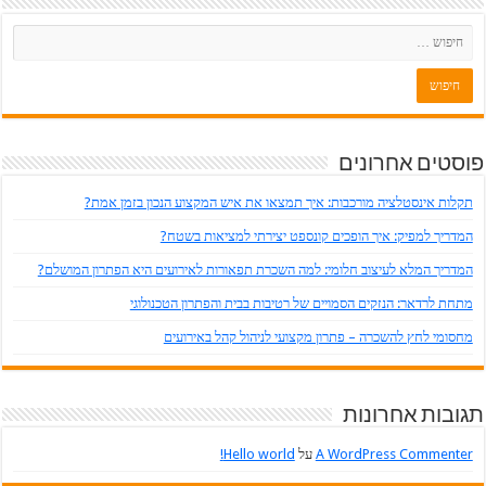
פוסטים אחרונים
תקלות אינסטלציה מורכבות: איך תמצאו את איש המקצוע הנכון בזמן אמת?
המדריך למפיק: איך הופכים קונספט יצירתי למציאות בשטח?
המדריך המלא לעיצוב חלומי: למה השכרת תפאורות לאירועים היא הפתרון המושלם?
מתחת לרדאר: הנזקים הסמויים של רטיבות בבית והפתרון הטכנולוגי
מחסומי לחץ להשכרה – פתרון מקצועי לניהול קהל באירועים
תגובות אחרונות
A WordPress Commenter
על
Hello world!