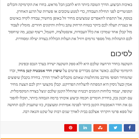
באיכות הביצוע. הדרך הטובה ביותר היא לתכנן הכל מראש. בחרו את הקרמיקה והכלים
הסניטריים לפני תחילת העבודה, כדי למנוע עיכובים או פשרות של הרגע האחרון.
בנוסף, אל תתפתו לחאפרים שמציעים מחיר זול באופן מחשיד; עבודה לקויה באיטום
או בצנרת תעלה לכם ביוקר בטווח הרחוק עקב נזילות ותיקונים חוזרים. מומלץ לעבוד
מול קבלן אחד שמרכז את כלל העבודות, אינסטלציה, חשמל, ריצוף וצבע, מה שיחסוך
לכם התנהלות מול מספר גורמים ויוזיל את העלות הכוללת בצורה יעילה ומסודרת.
לסיכום
השקעה בחדר הרחצה שלכם היא ללא ספק השקעה ישירה בערך הנכס ובפינוק
היומיומי שלכם. כאשר אתם מבררים פרטים על
שיפוץ חדר אמבטיה קטן מחיר
, זכרו
שהמחיר הסופי מורכב מהחלטות שאתם מקבלים לאורך הדרך. בחירה בקבלן שיפוצים
אמין ובעל ניסיון היא המפתח להצלחת הפרויקט. קבלן מקצועי ייתן לכם הצעת מחיר
שקופה, יעמוד בלוחות הזמנים ויבטיח שהחלל הקטן שלכם ינוצל בצורה המקסימלית.
עם תכנון נכון, בחירת חומרים חכמה וביצוע איכותי ברמה הגבוהה ביותר, תוכלו להפוך
גם את חדר האמבטיה הקטן ביותר לפנינה אמיתית ומעוצבת, כזו שתעניק לכם תחושה
של ספא פרטי ויוקרתי אצלכם בבית לאורך שנים רבות של שקט והנאה רבה.