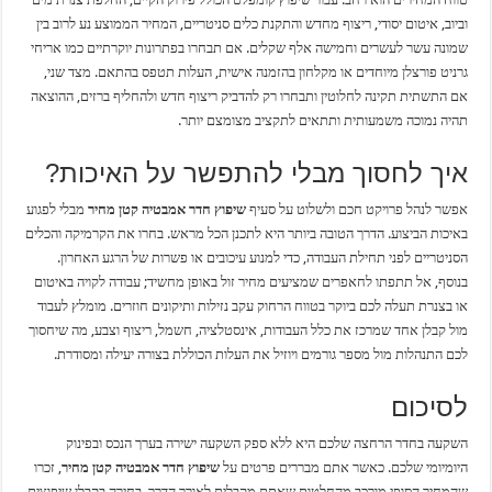
וביוב, איטום יסודי, ריצוף מחדש והתקנת כלים סניטריים, המחיר הממוצע נע לרוב בין
שמונה עשר לעשרים וחמישה אלף שקלים. אם תבחרו בפתרונות יוקרתיים כמו אריחי
גרניט פורצלן מיוחדים או מקלחון בהזמנה אישית, העלות תטפס בהתאם. מצד שני,
אם התשתית תקינה לחלוטין ותבחרו רק להדביק ריצוף חדש ולהחליף ברזים, ההוצאה
תהיה נמוכה משמעותית ותתאים לתקציב מצומצם יותר.
איך לחסוך מבלי להתפשר על האיכות?
אפשר לנהל פרויקט חכם ולשלוט על סעיף
שיפוץ חדר אמבטיה קטן מחיר
מבלי לפגוע
באיכות הביצוע. הדרך הטובה ביותר היא לתכנן הכל מראש. בחרו את הקרמיקה והכלים
הסניטריים לפני תחילת העבודה, כדי למנוע עיכובים או פשרות של הרגע האחרון.
בנוסף, אל תתפתו לחאפרים שמציעים מחיר זול באופן מחשיד; עבודה לקויה באיטום
או בצנרת תעלה לכם ביוקר בטווח הרחוק עקב נזילות ותיקונים חוזרים. מומלץ לעבוד
מול קבלן אחד שמרכז את כלל העבודות, אינסטלציה, חשמל, ריצוף וצבע, מה שיחסוך
לכם התנהלות מול מספר גורמים ויוזיל את העלות הכוללת בצורה יעילה ומסודרת.
לסיכום
השקעה בחדר הרחצה שלכם היא ללא ספק השקעה ישירה בערך הנכס ובפינוק
היומיומי שלכם. כאשר אתם מבררים פרטים על
שיפוץ חדר אמבטיה קטן מחיר
, זכרו
שהמחיר הסופי מורכב מהחלטות שאתם מקבלים לאורך הדרך. בחירה בקבלן שיפוצים