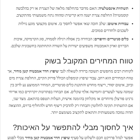
תשתיות אינסטלציה:
האם מדובר בהחלפה מלאה של הצנרת או רק בהלבשה
קוסמטית? החלפת צנרת ישנה היא קריטית ומהווה נתח משמעותי מהתקציב.
עבודות איטום:
שלב חובה שאי אפשר לחסוך בו. איטום מקצועי מונע נזילות
לשכנים ולחדרים סמוכים.
כלים סניטריים וחיפויים:
הבחירה בין אסלה רגילה לסמויה, סוג הקרמיקה, איכות
הברזים וארון האמבטיה משפיעים ישירות על השורה התחתונה בחשבונית שלכם.
טווח המחירים המקובל בשוק
לקוחות רבים מחפשים תשובה ברורה לשאלה לגבי
שיפוץ חדר אמבטיה קטן מחיר
, אך
טווח המחירים הוא רחב. עבור שיפוץ קומפלט הכולל פירוק הקיים, החלפת צנרת מים
וביוב, איטום יסודי, ריצוף מחדש והתקנת כלים סניטריים, המחיר הממוצע נע לרוב בין
שמונה עשר לעשרים וחמישה אלף שקלים. אם תבחרו בפתרונות יוקרתיים כמו אריחי
גרניט פורצלן מיוחדים או מקלחון בהזמנה אישית, העלות תטפס בהתאם. מצד שני,
אם התשתית תקינה לחלוטין ותבחרו רק להדביק ריצוף חדש ולהחליף ברזים, ההוצאה
תהיה נמוכה משמעותית ותתאים לתקציב מצומצם יותר.
איך לחסוך מבלי להתפשר על האיכות?
אפשר לנהל פרויקט חכם ולשלוט על סעיף
שיפוץ חדר אמבטיה קטן מחיר
מבלי לפגוע