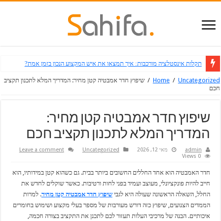
תקלות אינסטלציה מורכבות: איך תמצאו את איש המקצוע הנכון בזמן אמת?
Uncategorized
/
Home
/
שיפוץ חדר אמבטיה קטן מחיר: המדריך המלא לתכנון תקציב
חכם
שיפוץ חדר אמבטיה קטן מחיר:
המדריך המלא לתכנון תקציב חכם
admin
מאי 12, 2026
Uncategorized
Leave a comment
0 Views
חדר האמבטיה הוא אחד החללים החשובים ביותר בבית. גם כשהוא קטן במידותיו, הוא
חייב להיות פונקציונלי, מעוצב ועמיד בפני לחות ורטיבות. כאשר שוקלים לחדש את
החלל, השאלה הראשונה שעולה היא לגבי
שיפוץ חדר אמבטיה קטן מחיר
. למרות
הממדים הצנועים, שיפוץ כזה דורש מעורבות של מספר בעלי מקצוע ושימוש בחומרים
איכותיים. הבנה של מרכיבי העלות תעזור לכם לתכנן את התקציב בצורה חכמה,