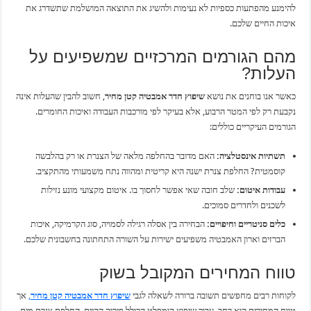
להימנע מהפתעות כספיות לא נעימות ולהשיג את התוצאה המושלמת שתשדרג את
איכות החיים שלכם.
מהם הגורמים המרכזיים שמשפיעים על
העלות?
כאשר אנו בוחנים את נושא
שיפוץ חדר אמבטיה קטן מחיר
, חשוב להבין שהעלות אינה
נקבעת רק לפי המטר הרבוע, אלא בעיקר לפי מורכבות העבודה ואיכות החומרים.
הגורמים העיקריים כוללים:
תשתיות אינסטלציה:
האם מדובר בהחלפה מלאה של הצנרת או רק בהלבשה
קוסמטית? החלפת צנרת ישנה היא קריטית ומהווה נתח משמעותי מהתקציב.
עבודות איטום:
שלב חובה שאי אפשר לחסוך בו. איטום מקצועי מונע נזילות
לשכנים ולחדרים סמוכים.
כלים סניטריים וחיפויים:
הבחירה בין אסלה רגילה לסמויה, סוג הקרמיקה, איכות
הברזים וארון האמבטיה משפיעים ישירות על השורה התחתונה בחשבונית שלכם.
טווח המחירים המקובל בשוק
לקוחות רבים מחפשים תשובה ברורה לשאלה לגבי
שיפוץ חדר אמבטיה קטן מחיר
,
אך
טווח המחירים הוא רחב. עבור שיפוץ קומפלט הכולל פירוק הקיים, החלפת צנרת מים