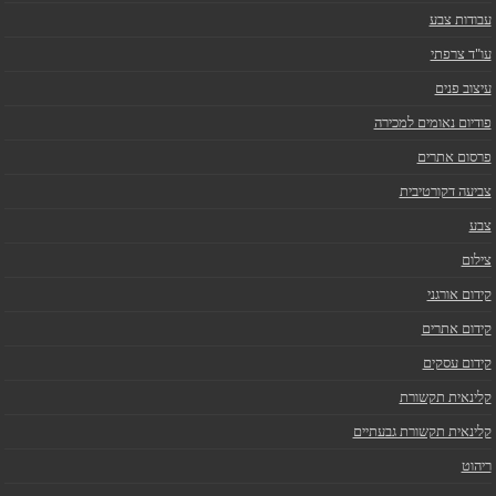
עבודות צבע
עו"ד צרפתי
עיצוב פנים
פודיום נאומים למכירה
פרסום אתרים
צביעה דקורטיבית
צבע
צילום
קידום אורגני
קידום אתרים
קידום עסקים
קלינאית תקשורת
קלינאית תקשורת גבעתיים
ריהוט