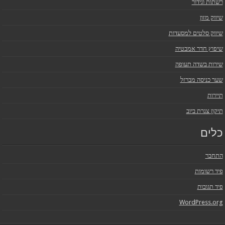
רשתות וגידור
שיווק מזון
שיווק סלטים למסעדות
שיפוץ חדר אמבטיה
שירות בשדה תעופה
שער כניסה מברזל
תיירות
תיקון צנרת ביוב
כלים
התחבר
פיד רשומות
פיד תגובות
WordPress.org