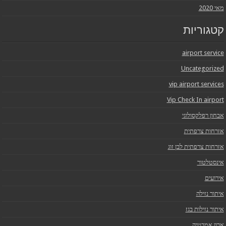
מאי 2020
קטגוריות
airport service
Uncategorized
vip airport services
Vip Check In airport
אבחון רפלקסולוגי
אזרחות צרפתית
אזרחות צרפתית לבן זוג
אינסטלטור
אירועים
איתור נזילה
איתור נזילות בגז
ארון אמבטיה