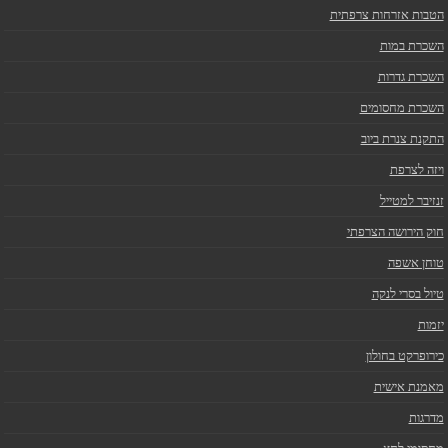
הטבות אזרחות צרפתית
השכרת במות
השכרת גדרות
השכרת מחסומים
התקנת צנרת ביוב
ויזה לצרפת
זנזיבר למטייל
חוק הירושה הצרפתי
טוחן אשפה
טיול בסרי לנקה
יזמות
כירופרקט בחולון
מאמנת אישית
מדרגות