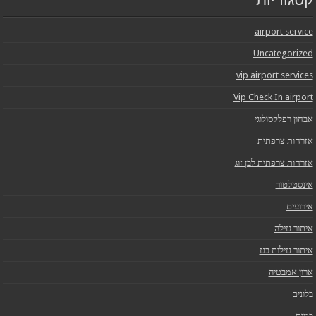
קטגוריות
airport service
Uncategorized
vip airport services
Vip Check In airport
אבחון רפלקסולוגי
אזרחות צרפתית
אזרחות צרפתית לבן זוג
אינסטלטור
אירועים
איתור נזילה
איתור נזילות בגז
ארון אמבטיה
בלונים
במות