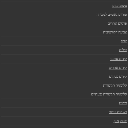
עיצוב פנים
פודיום נאומים למכירה
פרסום אתרים
צביעה דקורטיבית
צבע
צילום
קידום אורגני
קידום אתרים
קידום עסקים
קלינאית תקשורת
קלינאית תקשורת גבעתיים
ריהוט
רשתות וגידור
שיווק מזון