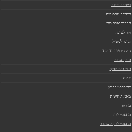
השכרת גדרות
השכרת מחסומים
התקנת צנרת ביוב
ויזה לצרפת
זנזיבר למטייל
חוק הירושה הצרפתי
טוחן אשפה
טיול בסרי לנקה
יזמות
כירופרקט בחולון
מאמנת אישית
מדרגות
מחסומי לחץ
מחסומי לחץ להשכרה