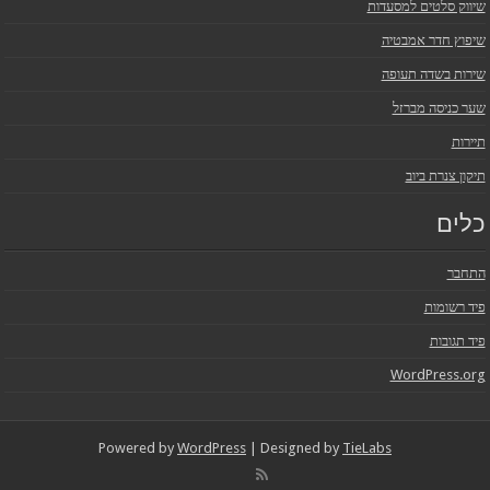
שיווק סלטים למסעדות
שיפוץ חדר אמבטיה
שירות בשדה תעופה
שער כניסה מברזל
תיירות
תיקון צנרת ביוב
כלים
התחבר
פיד רשומות
פיד תגובות
WordPress.org
Powered by
WordPress
| Designed by
TieLabs