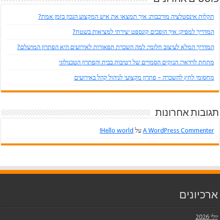
תקלות אינסטלציה מורכבות: איך תמצאו את איש המקצוע הנכון בזמן אמת?
המדריך למפיק: איך הופכים קונספט יצירתי למציאות בשטח?
המדריך המלא לעיצוב חלומי: למה השכרת תפאורות לאירועים היא הפתרון המושלם?
מתחת לרדאר: הנזקים הסמויים של רטיבות בבית והפתרון הטכנולוגי
מחסומי לחץ להשכרה – פתרון מקצועי לניהול קהל באירועים
תגובות אחרונות
A WordPress Commenter
על
Hello world!
ארכיונים
יולי 2026