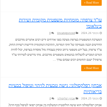
Read More »
עו"ד צרפתי: מומחיות משפטית מקומית ושירות
בינלאומי
נובמבר 26, 2024
Uncategorized
0
המערכת המשפטית בצרפת מציבה בפני אזרחים זרים רבים אתגרים מורכבים
הדורשים הבנה מעמיקה של חוקי המדינה, התרבות המקומית ודרישות רשויות החוק.
עו"ד צרפתי, בעל ידע משפטי נרחב וניסיון בעבודה מול מוסדות בצרפת, יכול להיות
הגורם המכריע להצלחה בנושאים משפטיים מורכבים. מתי נדרשים לשירותי עו"ד
צרפתי? ישנם תחומים רבים שבהם עורך …
Read More »
אבחון רפלקסולוגי: גישה טבעית לזיהוי וטיפול בבעיות
בריאותיות
נובמבר 25, 2024
אבחון רפלקסולוגי
0
אבחון רפלקסולוגי הוא שיטה הוליסטית המשלבת בין אבחון רפואי לטיפול בכף הרגל.