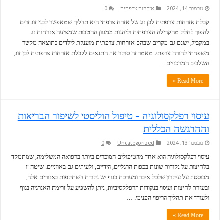
נובמבר 14, 2024
אזרחות צרפתית
0
קבלת אזרחות צרפתית לבן זוג של אזרח צרפתי היא תהליך שמאפשר לבני זוג זרים
להפוך לחלק מהקהילה הצרפתית וליהנות ממגוון ההטבות שמציעה אזרחות זו.
במקביל, ישנם גם מקרים שבהם אזרחות צרפתית מוענקת לילדים כתוצאה מקשר
משפחתי להורה צרפתי. מאמר זה סוקר את התנאים לקבלת אזרחות צרפתית לבן זוג,
השלבים המרכזיים …
Read More »
עיסוי רפלקסולוגיה – טיפול הוליסטי לשיפור הבריאות
וההרגשה הכללית
נובמבר 13, 2024
Uncategorized
0
עיסוי רפלקסולוגיה הוא אחד מהטיפולים המוכרים ביותר ברפואה המשלימה, שמתמקד
בלחיצות על נקודות שונות בכפות הרגליים, הידיים, ולעיתים גם באוזניים. שיטה זו
מבוססת על עיקרון שלכל איבר ומערכת בגוף יש נקודת השתקפות באזורים אלה,
ובעזרת לחיצות ועיסוי בנקודות הרפלקסיביות, ניתן להשפיע על זרימת האנרגיה בגוף
ולעודד את תהליך הריפוי הפנימי. …
Read More »