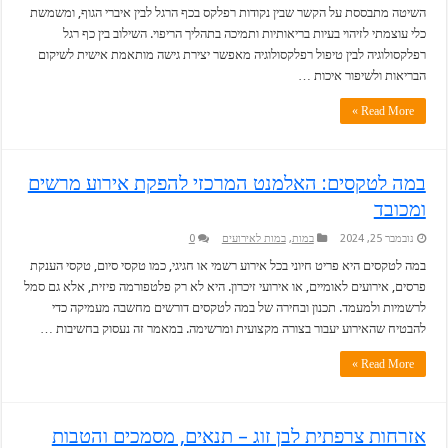
השיטה מתבססת על הקשר שבין נקודות רפלקס בכף הרגל לבין איברי הגוף, ומשמשת
כלי עוצמתי לזיהוי בעיות בריאותיות ותמיכה בתהליך הריפוי. השילוב בין כף רגל
רפלקסולוגיה לבין טיפול רפלקסולוגיה מאפשר יצירת גישה מותאמת אישית לשיקום
הבריאות ולשיפור איכות …
Read More »
במה לטקסים: האלמנט המרכזי להפקת אירוע מרשים
ומכובד
נובמבר 25, 2024
במות
,
במות לאירועים
0
במה לטקסים היא פריט חיוני בכל אירוע רשמי או חגיגי, כמו טקסי סיום, טקסי הענקת
פרסים, אירועים לאומיים, או אירועי זיכרון. היא לא רק פלטפורמה פיזית, אלא גם סמל
לרשמיות ולמעמד. תכנון ובחירה של במה לטקסים דורשים מחשבה מעמיקה כדי
להבטיח שהאירוע יעבור בצורה מקצועית ומרשימה. במאמר זה נעסוק בחשיבות …
Read More »
אזרחות צרפתית לבן זוג – תנאים, מסמכים והטבות