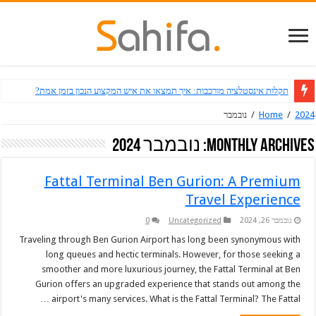
תקלות אינסטלציה מורכבות: איך תמצאו את איש המקצוע הנכון בזמן אמת?
2024
/
Home
/
נובמבר
Monthly Archives:
נובמבר 2024
Fattal Terminal Ben Gurion: A Premium
Travel Experience
נובמבר 26, 2024
Uncategorized
0
Traveling through Ben Gurion Airport has long been synonymous with
long queues and hectic terminals. However, for those seeking a
smoother and more luxurious journey, the Fattal Terminal at Ben
Gurion offers an upgraded experience that stands out among the
airport's many services. What is the Fattal Terminal? The Fattal …