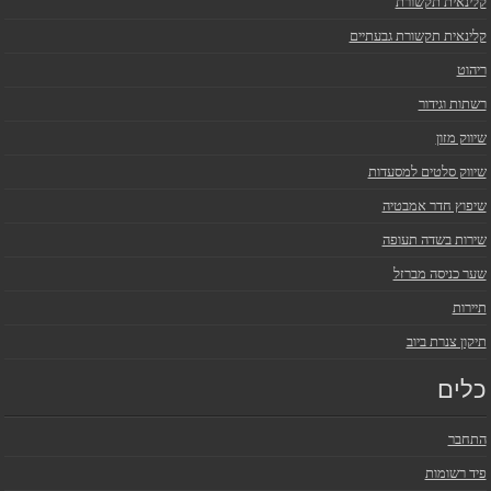
קלינאית תקשורת
קלינאית תקשורת גבעתיים
ריהוט
רשתות וגידור
שיווק מזון
שיווק סלטים למסעדות
שיפוץ חדר אמבטיה
שירות בשדה תעופה
שער כניסה מברזל
תיירות
תיקון צנרת ביוב
כלים
התחבר
פיד רשומות