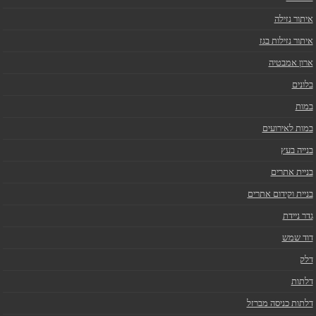
איתור נזילה
איתור נזילות בגז
ארון אמבטיה
בלונים
במות
במות לאירועים
בנייה בעץ
בניית אתרים
בניית וקידום אתרים
גדר ניידת
דוד שמש
דלק
דלתות
דלתות כניסה מברזל