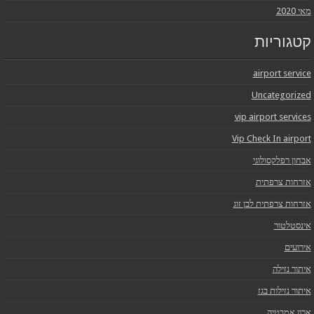
מאי 2020
קטגוריות
airport service
Uncategorized
vip airport services
Vip Check In airport
אבחון רפלקסולוגי
אזרחות צרפתית
אזרחות צרפתית לבן זוג
אינסטלטור
אירועים
איתור נזילה
איתור נזילות בגז
ארון אמבטיה