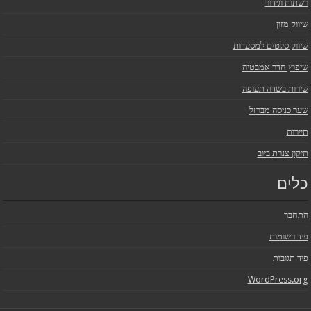
רשתות וגידור
שיווק מזון
שיווק סלטים למסעדות
שיפוץ חדר אמבטיה
שירות בשדה תעופה
שער כניסה מברזל
תיירות
תיקון צנרת ביוב
כלים
התחבר
פיד רשומות
פיד תגובות
WordPress.org