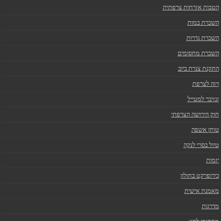
הטבות אזרחות צרפתית
השכרת במות
השכרת גדרות
השכרת מחסומים
התקנת צנרת ביוב
ויזה לצרפת
זנזיבר למטייל
חוק הירושה הצרפתי
טוחן אשפה
טיול בסרי לנקה
יזמות
כירופרקט בחולון
מאמנת אישית
מדרגות