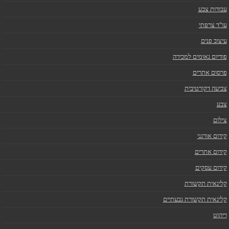
עבודות צבע
עו"ד צרפתי
עיצוב פנים
פודיום נאומים למכירה
פרסום אתרים
צביעה דקורטיבית
צבע
צילום
קידום אורגני
קידום אתרים
קידום עסקים
קלינאית תקשורת
קלינאית תקשורת גבעתיים
ריהוט