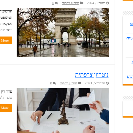
ינואר 3, 2024
נוטריון צרפתי
0
החשיבות 
המשפטית 
ע
עסקאות ב
יותר ויותר
שטח?
More »
נוטריון צרפתית
עים
נובמבר 5, 2023
נוטריון צרפתי
0
עורך דין
שבהחלט י
More »