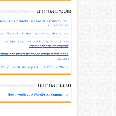
פוסטים אחרונים
תקלות אינסטלציה מורכבות: איך תמצאו את איש המקצו
הנכון בזמן אמת?
המדריך למפיק: איך הופכים קונספט יצירתי למציאות ב
המדריך המלא לעיצוב חלומי: למה השכרת תפאורות
לאירועים היא הפתרון המושלם?
מתחת לרדאר: הנזקים הסמויים של רטיבות בבית והפתרון
הטכנולוגי
מחסומי לחץ להשכרה – פתרון מקצועי לניהול קהל באירו
תגובות אחרונות
A WordPress Commenter
על
Hello world!