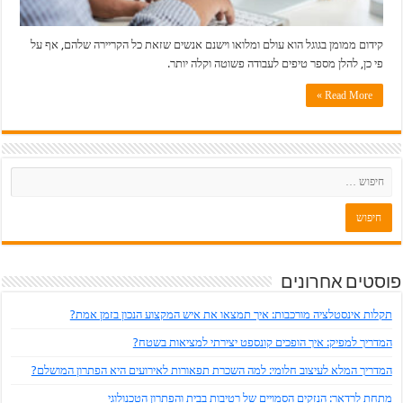
קידום ממומן בגוגל הוא עולם ומלואו וישנם אנשים שזאת כל הקריירה שלהם, אף על
פי כן, להלן מספר טיפים לעבודה פשוטה וקלה יותר.
Read More »
פוסטים אחרונים
תקלות אינסטלציה מורכבות: איך תמצאו את איש המקצוע הנכון בזמן אמת?
המדריך למפיק: איך הופכים קונספט יצירתי למציאות בשטח?
המדריך המלא לעיצוב חלומי: למה השכרת תפאורות לאירועים היא הפתרון המושלם?
מתחת לרדאר: הנזקים הסמויים של רטיבות בבית והפתרון הטכנולוגי