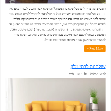
ראשית, מה צריך לדעת על טקס בר המצווה? זהו טקס אשר חוגגים לנער המגיע לגיל
13- גיל בעל ערך רב במסורת היהודית, בגיל זה יכול הנער להתחיל לקיים מצוות עבור
עצמו. לפני האירוע יש לוודא את התאריך העברי המדויק בו יתקיים הטקס. עלייה
לתורה בכותל ניתן לערוך רק בימי שני, חמישי או בראשי חודש. יש להיעזר בפייטן או
חזן אשר מתאימים לתפילת עדת המשפחה (אשכנז או ספרד) ישנם פייטנים וחזנים
הנמצאים בכותל וישנם אשר מגיעים עם המשפחה בתיאום מוקדם. הטקס צריך
להיערך בבוקר וישנן שעות מוגדות לערוך אותו בכותל.
Read More »
שולחנות לבתי מלון
יוני 4, 2020
ריהוט
0