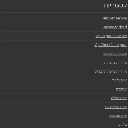
קטגוריות
airport service
Uncategorized
vip airport services
Vip Check In airport
אבחון רפלקסולוגי
אזרחות צרפתית
אזרחות צרפתית לבן זוג
אינסטלטור
אירועים
איתור נזילה
איתור נזילות בגז
ארון אמבטיה
בלונים