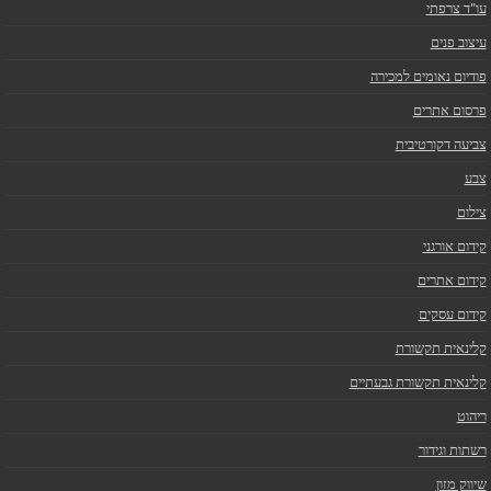
עו"ד צרפתי
עיצוב פנים
פודיום נאומים למכירה
פרסום אתרים
צביעה דקורטיבית
צבע
צילום
קידום אורגני
קידום אתרים
קידום עסקים
קלינאית תקשורת
קלינאית תקשורת גבעתיים
ריהוט
רשתות וגידור
שיווק מזון