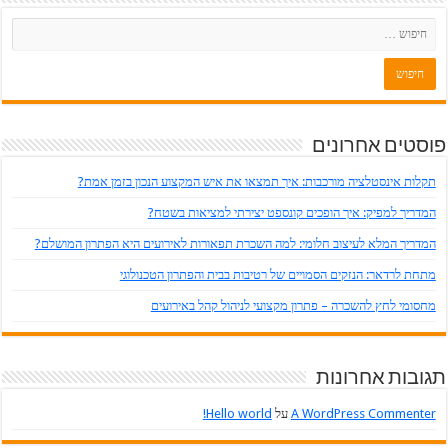
פוסטים אחרונים
תקלות אינסטלציה מורכבות: איך תמצאו את איש המקצוע הנכון בזמן אמת?
המדריך למפיק: איך הופכים קונספט יצירתי למציאות בשטח?
המדריך המלא לעיצוב חלומי: למה השכרת תפאורות לאירועים היא הפתרון המושלם?
מתחת לרדאר: הנזקים הסמויים של רטיבות בבית והפתרון הטכנולוגי
מחסומי לחץ להשכרה – פתרון מקצועי לניהול קהל באירועים
תגובות אחרונות
A WordPress Commenter
על
Hello world!