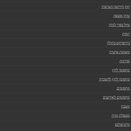
חוק הירושה הצרפתי
טוחן אשפה
טיול בסרי לנקה
יזמות
כירופרקט בחולון
מאמנת אישית
מדרגות
מחסומי לחץ
מחסומי לחץ להשכרה
מחסומים
מחסומים לאירועים
מטבח
מטפלת זוגית
מיינדפולנס