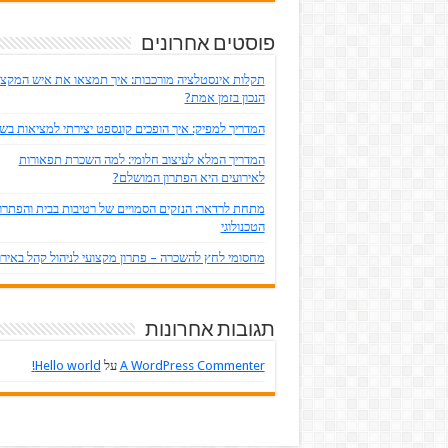
פוסטים אחרונים
תקלות אינסטלציה מורכבות: איך תמצאו את איש המקצו
הנכון בזמן אמת?
המדריך למפיק: איך הופכים קונספט יצירתי למציאות ב
המדריך המלא לעיצוב חלומי: למה השכרת תפאורות
לאירועים היא הפתרון המושלם?
מתחת לרדאר: הנזקים הסמויים של רטיבות בבית והפתרון
הטכנולוגי
מחסומי לחץ להשכרה – פתרון מקצועי לניהול קהל באירו
תגובות אחרונות
A WordPress Commenter
על
Hello world!