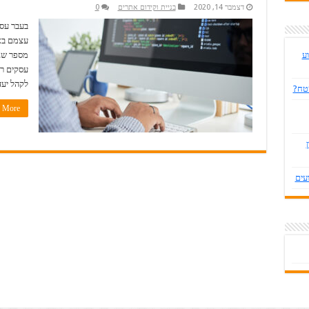
דצמבר 14, 2020
בניית וקידום אתרים
0
בעבר עסק
עצמם באמ
ע
מספר שני
עסקים רב
לקהל יעד
שטח?
More »
עים