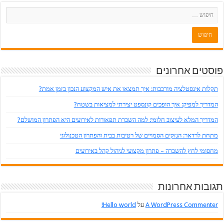
פוסטים אחרונים
תקלות אינסטלציה מורכבות: איך תמצאו את איש המקצוע הנכון בזמן אמת?
המדריך למפיק: איך הופכים קונספט יצירתי למציאות בשטח?
המדריך המלא לעיצוב חלומי: למה השכרת תפאורות לאירועים היא הפתרון המושלם?
מתחת לרדאר: הנזקים הסמויים של רטיבות בבית והפתרון הטכנולוגי
מחסומי לחץ להשכרה – פתרון מקצועי לניהול קהל באירועים
תגובות אחרונות
A WordPress Commenter
על
Hello world!