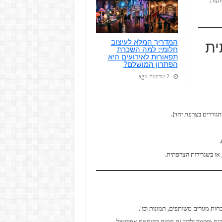
הנות
המדריך המלא לעיצוב
ית
חלומי: למה השכרת
תפאורות לאירועים היא
הפתרון המושלם?
2 שבועות ago
או בשגרירות הצרפתית.
ות מגורים משותפים, תמונות וכו'.
גם מוסמך ולרוב גם חתום בחותמת אפוסטיל.