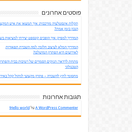
פוסטים אחרונים
תקלות אינסטלציה מורכבות: איך תמצאו את איש המקצו
הנכון בזמן אמת?
המדריך למפיק: איך הופכים קונספט יצירתי למציאות ב
המדריך המלא לעיצוב חלומי: למה השכרת תפאורות
לאירועים היא הפתרון המושלם?
מתחת לרדאר: הנזקים הסמויים של רטיבות בבית והפתרון
הטכנולוגי
מחסומי לחץ להשכרה – פתרון מקצועי לניהול קהל באירו
תגובות אחרונות
A WordPress Commenter
על
Hello world!