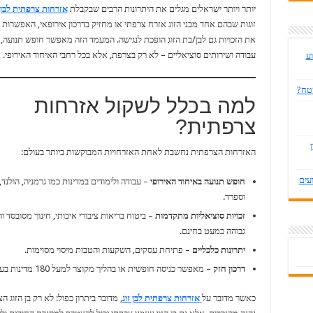
יותר ויותר ישראלים מגלים את היתרונות הרבים שבקבלת
אזרחות צרפתית לבן ז
זוגות שבהם אחד מבני הזוג אזרח צרפתי או מחזיק בדרכון אירופאי, האפשרות 
את הזכויות גם לבן/בת הזוג הופכת לנגישה. המעמד הזה מאפשר חופש תנועה, ל
עבודה ושירותים סוציאליים – לא רק בצרפת, אלא בכל רחבי האיחוד האירופי.
ע
שטח?
למה בכלל לשקול אזרחות
צרפתית?
האזרחות הצרפתית נחשבת לאחת האזרחויות המבוקשות ביותר בעולם:
עים
חופש תנועה באיחוד האירופי
– עבודה ולימודים במדינות כמו גרמניה, הולנד,
וספרד.
זכויות סוציאליות מתקדמות
– ביטוח בריאות ציבורי איכותי, חינוך מסובסד 
גבוהה כמעט בחינם.
יתרונות כלכליים
– פתיחת עסקים, השקעות והטבות מיסוי מסוימות.
דרכון חזק
– מאפשר כניסה חופשית או בהליך מקוצר למעל 180 מדינות בעולם.
כאשר מדובר על
אזרחות צרפתית לבן זוג
, מדובר ביתרון כפול: לא רק בן הזוג ה