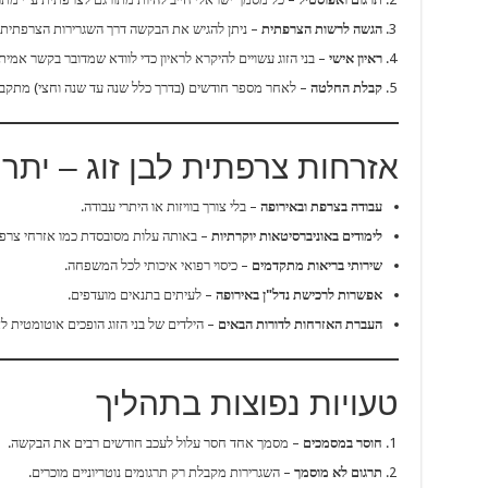
הגשה לרשות הצרפתית
– ניתן להגיש את הבקשה דרך השגרירות הצרפתית 
ראיון אישי
– בני הזוג עשויים להיקרא לראיון כדי לוודא שמדובר בקשר אמיתי
קבלת החלטה
– לאחר מספר חודשים (בדרך כלל שנה עד שנה וחצי) מתקב
אזרחות צרפתית לבן זוג – יתר
עבודה בצרפת ובאירופה
– בלי צורך בוויזות או היתרי עבודה.
לימודים באוניברסיטאות יוקרתיות
– באותה עלות מסובסדת כמו אזרחי צרפ
שירותי בריאות מתקדמים
– כיסוי רפואי איכותי לכל המשפחה.
אפשרות לרכישת נדל"ן באירופה
– לעיתים בתנאים מועדפים.
העברת האזרחות לדורות הבאים
– הילדים של בני הזוג הופכים אוטומטית 
טעויות נפוצות בתהליך
חוסר במסמכים
– מסמך אחד חסר עלול לעכב חודשים רבים את הבקשה.
תרגום לא מוסמך
– השגרירות מקבלת רק תרגומים נוטריוניים מוכרים.