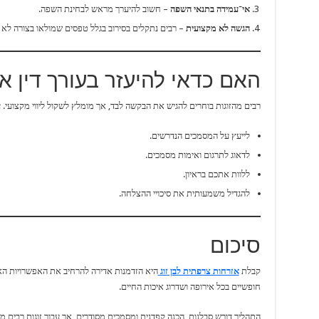
אי־עמידה בתנאי השפה
– חשוב להיערך מראש לבחינת השפה.
הגשה לא מקצועית
– רבים נתקלים בסירוב בגלל טפסים שמולאו בצורה לא נ
האם כדאי להיעזר בעורך דין או
רבים מהזוגות בוחרים להגיש את הבקשה לבד, אך מומלץ לשקול ליווי מקצועי. 
לייעץ על המסמכים הנדרשים.
לדאוג לתרגום ואימות מסמכים.
ללוות אתכם בראיון.
להגדיל משמעותית את סיכויי ההצלחה.
סיכום
קבלת
אזרחות צרפתית לבן זוג
היא הזדמנות אדירה להרחיב את האפשרויות האי
חופשיים בכל אירופה ושדרוג איכות החיים.
התהליך דורש סבלנות, הכנה קפדנית ומסמכים מסודרים, אך עבור זוגות רבים