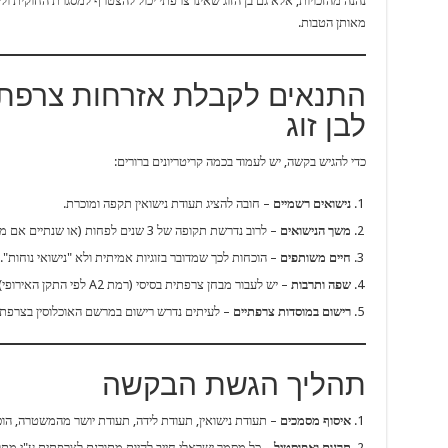
נהנה מהזכויות, אלא גם בן הזוג שאינו צרפתי יכול להצטרף למסגרת החוקית ולי
מאותן הטבות.
התנאים לקבלת אזרחות צרפת
לבן זוג
כדי להגיש בקשה, יש לעמוד בכמה קריטריונים ברורים:
נישואים רשמיים
– חובה להציג תעודת נישואין תקפה ומוכרת.
משך הנישואים
– לרוב נדרשת תקופה של 3 שנים לפחות (או שנתיים אם מתגוררים בצרפת יחד).
חיים משותפים
– הוכחות לכך שמדובר בזוגיות אמיתית ולא "נישואי נוחות".
שפה ותרבות
– יש לעבור מבחן צרפתית בסיסי (רמת A2 לפי התקן האירופי).
רישום במוסדות צרפתיים
– לעיתים נדרש רישום במרשם האוכלוסין בצרפת 
תהליך הגשת הבקשה
איסוף מסמכים
– תעודת נישואין, תעודת לידה, תעודת יושר מהמשטרה, הוכח
תרגום ואפוסטיל
– כל מסמך ישראלי חייב להיות מתורגם לצרפתית ע"י מתר