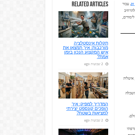
Related Articles
וג
. עבור
להרחיב
ימודים,
תקלות אינסטלציה
מורכבות: איך תמצאו את
איש המקצוע הנכון בזמן
אמת?
2 שבועות ago
 איטליה
והשכלה
המדריך למפיק: איך
הופכים קונספט יצירתי
למציאות בשטח?
2 שבועות ago
צרפתי